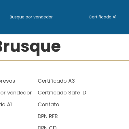
Busque por vendedor
Certificado A1
Brusque
presas
Certificado A3
or vendedor
Certificado Safe ID
do A1
Contato
DPN RFB
DPN CD